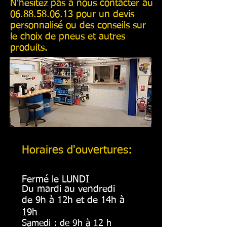
N'hésitez pas à nous contacter au
06.88.58.06.13 pour un devis
personnalisé ou des conseils sur
le choix de pneus et autres
produits.
Horaires d'ouvertures:
Fermé le LUNDI
Du mardi au vendredi
de 9h à 12h et de 14h à
19h
Samedi : de 9h à 12 h