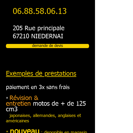
06.88.58.06.13
205 Rue principale
67210 NIEDERNAI
demande de devis
Exemples de prestations
paiement en 3x sans frais
Révision &
*
entretien
motos
de + de 125
cm3
japonaises, allemandes, anglaises et
américaines
nouveau
*
: disponible en magasin