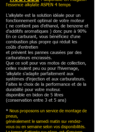
l'essence alkylate ASPEN 4 temps
L'alkylate est la solution idéale pour un
fonctionnement optimal de votre moteur
( ne contient pas d'ethanol, de benzene et
d'additifs aromatiques ) donc pure à 90%
En ce carburant, vous bénéficiez d'une
combustion plus propre qui réduit les
coûts d'entretien
et prévient les pannes causées par des
carburateurs encrassés.
Que ce soit pour vos motos de collection,
celles roulent peu ou pour l'hivernage,
'alkylate s'adapte parfaitement aux
systèmes d'injection et aux carburateurs.
Faites le choix de la performance et de la
durabilité pour votre moteur.
disponible en bidon de 5 litres
(conservation entre 3 et 5 ans)
*
Nous proposons un service de montage de
pneus,
généralement le samedi matin sur rendez-
vous ou en semaine selon vos disponibilités.