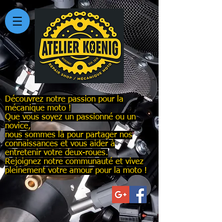
Découvrez notre passion pour la
mécanique moto !
Que vous soyez un passionné ou un
novice,
nous sommes là pour partager nos
connaissances et vous aider à
entretenir votre deux-roues.
Rejoignez notre communauté et vivez
pleinement votre amour pour la moto !