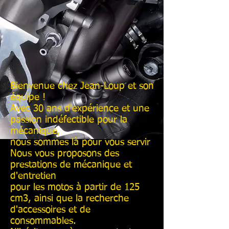
Bienvenue chez Jean-Loup et son
équipe !
Avec 30 ans d'expérience et une
passion indéfectible pour la
mécanique,
nous sommes là pour vous servir
Nous vous proposons des
prestations de mécanique et
d'entretien
pour les motos à partir de 125
cm3, ainsi que la recherche
d'accessoires et de
consommables.