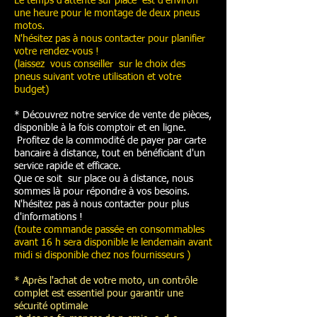
Le temps d'attente sur place est d'environ
une heure pour le montage de deux pneus
motos.
N'hésitez pas à nous contacter pour planifier
votre rendez-vous !
(laissez vous conseiller sur le choix des
pneus suivant votre utilisation et votre
budget)
​* Découvrez notre service de vente de pièces,
disponible à la fois comptoir et en ligne.
Profitez de la commodité de payer par carte
bancaire à distance, tout en bénéficiant d'un
service rapide et efficace.
Que ce soit sur place ou à distance, nous
sommes là pour répondre à vos besoins.
N'hésitez pas à nous contacter pour plus
d'informations !
(toute commande passée en consommables
avant 16 h sera disponible le lendemain avant
midi si disponible chez nos fournisseurs )
* Après l'achat de votre moto, un contrôle
complet est essentiel pour garantir une
sécurité optimale