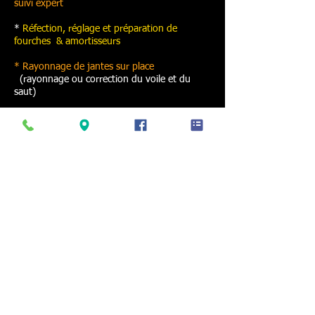
suivi expert
*
Réfection, réglage et préparation de
fourches & amortisseurs
* Rayonnage de jantes sur place
(rayonnage ou correction du voile et du
saut)
- Service dépannage
(camionnette
entièrement aménagée)
-
Tarifs spéciaux pour licenciés FFM
/
Professionnels de la moto ( moto école,
clubs, etc... )
contactez nous, pour avoir des tarifs
privilégiés