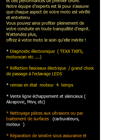
et des performances de premier ordre.
Notre équipe d'experts est là pour s'assurer
que chaque aspect de votre moto est vérifié
et entretenu
Vous pouvez ainsi profiter pleinement de
votre conduite en toute tranquillité d'esprit.
N'attendez plus,
offrez à votre moto le soin qu'elle mérite !
*
Diagnostic électronique ( TEXA TXB'S,
motorscan etc ....)
* Réfection faisceaux électrique / grand choix
de passage à l'eclairage LEDS
*
remise en état moteur 4 temps
* Vente ligne échappement et silencieux (
Akrapovic, Mivv, etc)
* Nettoyage pièces aux ultrasons ou par
traitement de surfaces
(carburateurs,
moteur )
* Réparation de sinistre sous assurance et